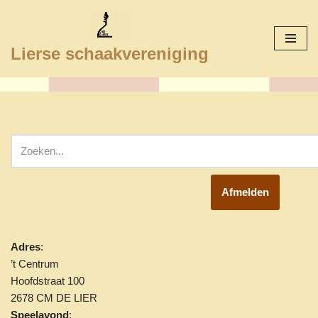
Ga
Lierse schaakvereniging
naar
de
inhoud
Afmelden
Adres
:
’t Centrum
Hoofdstraat 100
2678 CM DE LIER
Speelavond
: