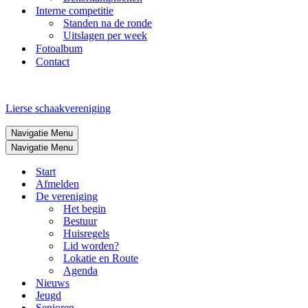
Interne competitie
Standen na de ronde
Uitslagen per week
Fotoalbum
Contact
Lierse schaakvereniging
Navigatie Menu
Navigatie Menu
Start
Afmelden
De vereniging
Het begin
Bestuur
Huisregels
Lid worden?
Lokatie en Route
Agenda
Nieuws
Jeugd
Senioren