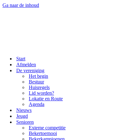
Ga naar de inhoud
Start
Afmelden
De vereniging
Het begin
Bestuur
Huisregels
Lid worden?
Lokatie en Route
Agenda
Nieuws
Jeugd
Senioren
Externe competitie
Bekertoernooi
Bekerkampioenen