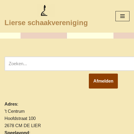
Ga
Lierse schaakvereniging
naar
de
inhoud
Afmelden
Adres
:
’t Centrum
Hoofdstraat 100
2678 CM DE LIER
Speelavond
: