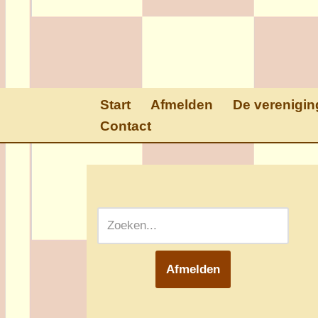
Ga
naar
de
inhoud
Start
Afmelden
De verenigin
Contact
Afmelden