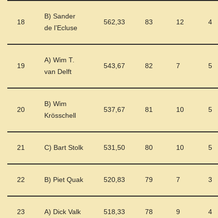
B) Sander
18
562,33
83
12
4
de l’Ecluse
A) Wim T.
19
543,67
82
7
5
van Delft
B) Wim
20
537,67
81
10
5
Krösschell
21
C) Bart Stolk
531,50
80
10
5
22
B) Piet Quak
520,83
79
7
3
23
A) Dick Valk
518,33
78
9
4