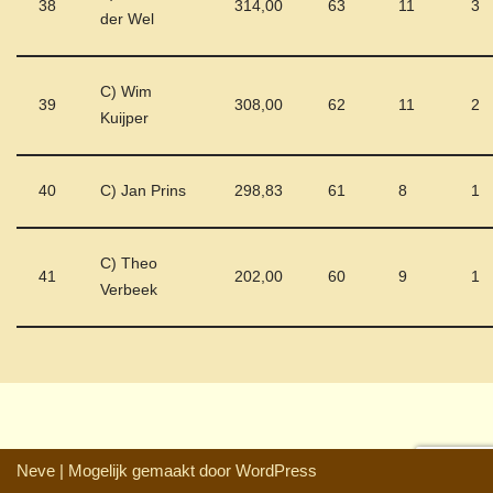
38
314,00
63
11
3
der Wel
C) Wim
39
308,00
62
11
2
Kuijper
40
C) Jan Prins
298,83
61
8
1
C) Theo
41
202,00
60
9
1
Verbeek
Neve
| Mogelijk gemaakt door
WordPress