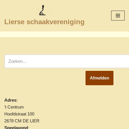
Ga
Lierse schaakvereniging
naar
de
inhoud
Afmelden
Adres
:
’t Centrum
Hoofdstraat 100
2678 CM DE LIER
Speelavond
: