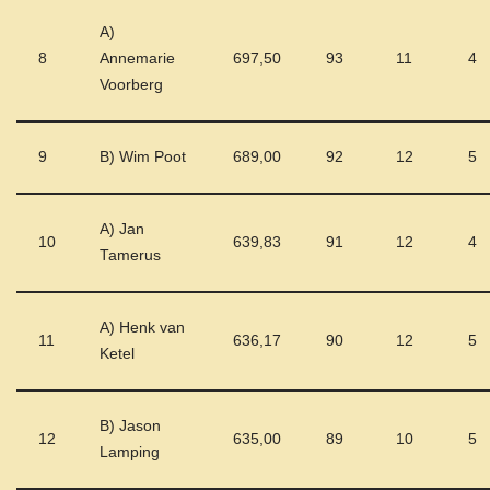
A)
8
Annemarie
697,50
93
11
4
Voorberg
9
B) Wim Poot
689,00
92
12
5
A) Jan
10
639,83
91
12
4
Tamerus
A) Henk van
11
636,17
90
12
5
Ketel
B) Jason
12
635,00
89
10
5
Lamping