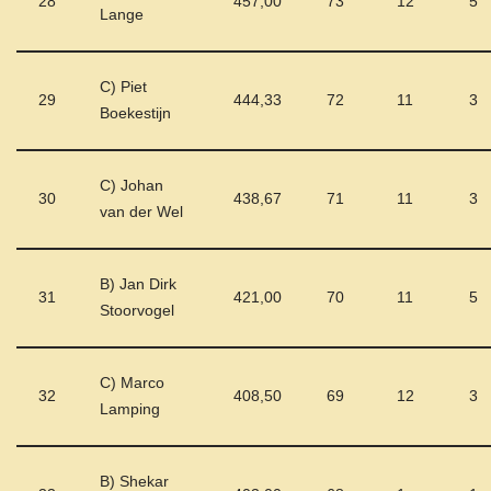
28
457,00
73
12
5
Lange
C) Piet
29
444,33
72
11
3
Boekestijn
C) Johan
30
438,67
71
11
3
van der Wel
B) Jan Dirk
31
421,00
70
11
5
Stoorvogel
C) Marco
32
408,50
69
12
3
Lamping
B) Shekar