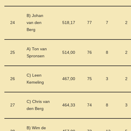
B) Johan
24
van den
518,17
77
7
2
Berg
A) Ton van
25
514,00
76
8
2
Spronsen
C) Leen
26
467,00
75
3
2
Kemeling
C) Chris van
27
464,33
74
8
3
den Berg
B) Wim de