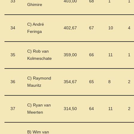
33
403,00
68
1
1
Ghimire
C) André
34
402,67
67
10
4
Feringa
C) Rob van
35
359,00
66
11
1
Kolmeschate
C) Raymond
36
354,67
65
8
2
Mauritz
C) Ryan van
37
314,50
64
11
2
Meerten
B) Wim van