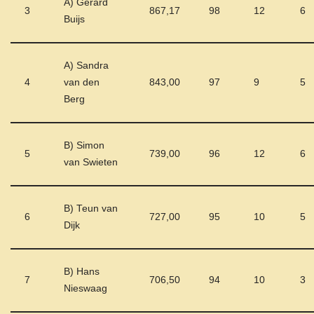
A) Gerard
3
867,17
98
12
6
Buijs
A) Sandra
4
van den
843,00
97
9
5
Berg
B) Simon
5
739,00
96
12
6
van Swieten
B) Teun van
6
727,00
95
10
5
Dijk
B) Hans
7
706,50
94
10
3
Nieswaag