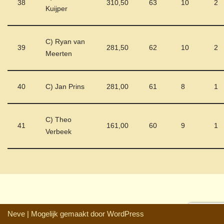
38
310,50
63
10
2
Kuijper
C) Ryan van
39
281,50
62
10
2
Meerten
40
C) Jan Prins
281,00
61
8
1
C) Theo
41
161,00
60
9
1
Verbeek
Neve
| Mogelijk gemaakt door
WordPress