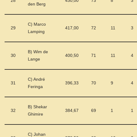
28
430,00
73
8
3
den Berg
C) Marco
29
417,00
72
11
3
Lamping
B) Wim de
30
400,50
71
11
4
Lange
C) André
31
396,33
70
9
4
Feringa
B) Shekar
32
384,67
69
1
1
Ghimire
C) Johan