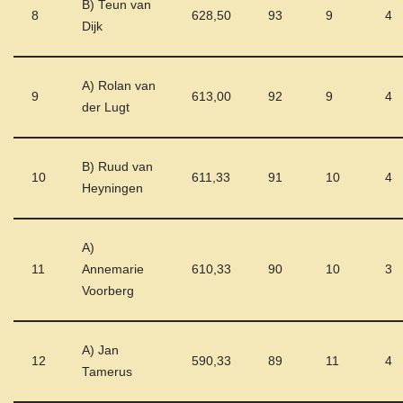
B) Teun van
8
628,50
93
9
4
Dijk
A) Rolan van
9
613,00
92
9
4
der Lugt
B) Ruud van
10
611,33
91
10
4
Heyningen
A)
11
Annemarie
610,33
90
10
3
Voorberg
A) Jan
12
590,33
89
11
4
Tamerus