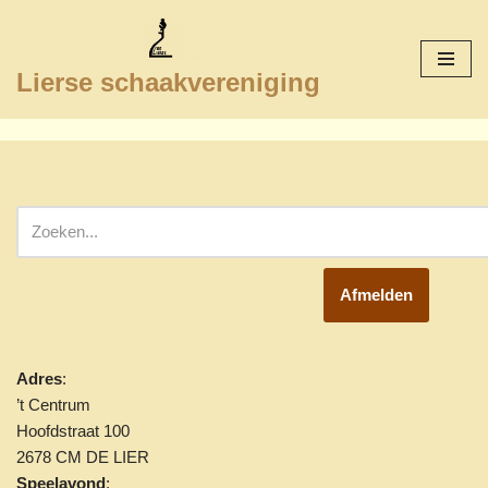
Ga
Lierse schaakvereniging
naar
de
inhoud
Afmelden
Adres
:
’t Centrum
Hoofdstraat 100
2678 CM DE LIER
Speelavond
: