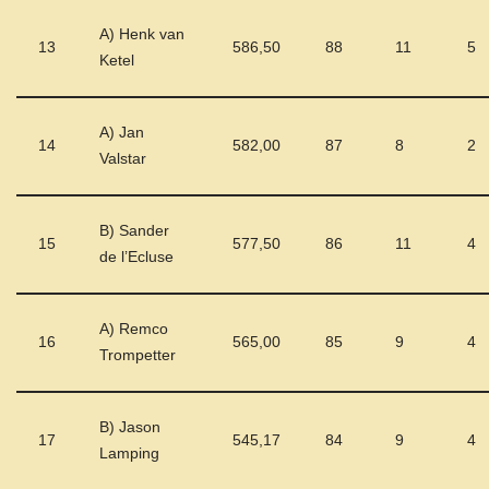
A) Henk van
13
586,50
88
11
5
Ketel
A) Jan
14
582,00
87
8
2
Valstar
B) Sander
15
577,50
86
11
4
de l’Ecluse
A) Remco
16
565,00
85
9
4
Trompetter
B) Jason
17
545,17
84
9
4
Lamping