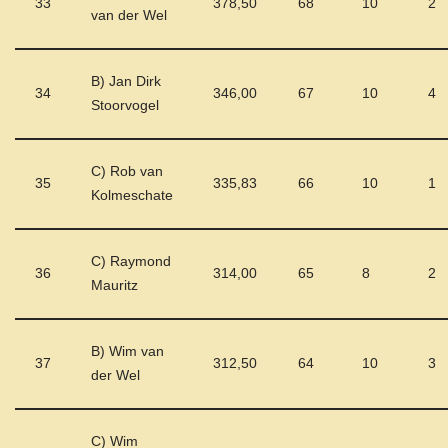
33
378,50
68
10
2
van der Wel
B) Jan Dirk
34
346,00
67
10
4
Stoorvogel
C) Rob van
35
335,83
66
10
1
Kolmeschate
C) Raymond
36
314,00
65
8
2
Mauritz
B) Wim van
37
312,50
64
10
3
der Wel
C) Wim