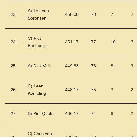
A) Ton van
23
458,00
78
7
2
Spronsen
C) Piet
24
451,17
77
10
3
Boekestijn
25
A) Dick Valk
449,83
76
8
3
C) Leen
26
448,17
75
3
2
Kemeling
27
B) Piet Quak
436,17
74
6
2
C) Chris van