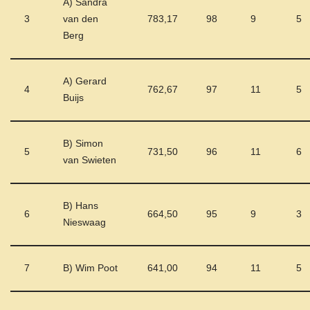
A) Sandra
3
van den
783,17
98
9
5
Berg
A) Gerard
4
762,67
97
11
5
Buijs
B) Simon
5
731,50
96
11
6
van Swieten
B) Hans
6
664,50
95
9
3
Nieswaag
7
B) Wim Poot
641,00
94
11
5