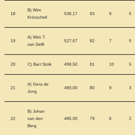
B) Wim
18
538,17
83
9
5
Krösschell
A) Wim T.
19
527,67
82
7
5
van Delft
20
C) Bart Stolk
498,50
81
10
5
A) Gera de
21
490,00
80
9
3
Jong
B) Johan
22
van den
485,00
79
6
2
Berg