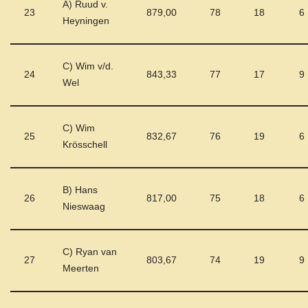
A) Ruud v.
23
879,00
78
18
6
Heyningen
C) Wim v/d.
24
843,33
77
17
9
Wel
C) Wim
25
832,67
76
19
6
Krösschell
B) Hans
26
817,00
75
18
6
Nieswaag
C) Ryan van
27
803,67
74
19
9
Meerten