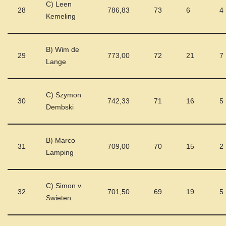
C) Leen
28
786,83
73
6
4
Kemeling
B) Wim de
29
773,00
72
21
7
Lange
C) Szymon
30
742,33
71
16
5
Dembski
B) Marco
31
709,00
70
15
2
Lamping
C) Simon v.
32
701,50
69
19
5
Swieten