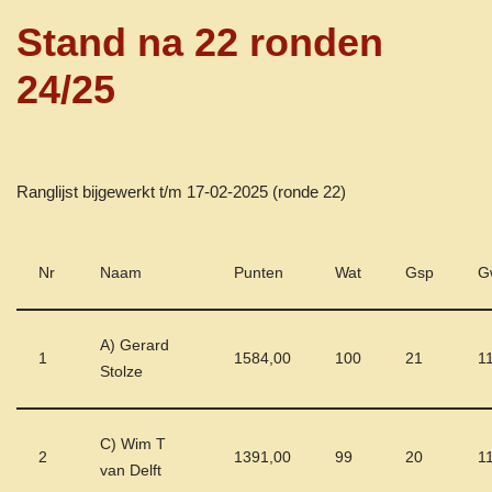
Stand na 22 ronden
24/25
Ranglijst bijgewerkt t/m 17-02-2025 (ronde 22)
Nr
Naam
Punten
Wat
Gsp
G
A) Gerard
1
1584,00
100
21
1
Stolze
C) Wim T
2
1391,00
99
20
1
van Delft