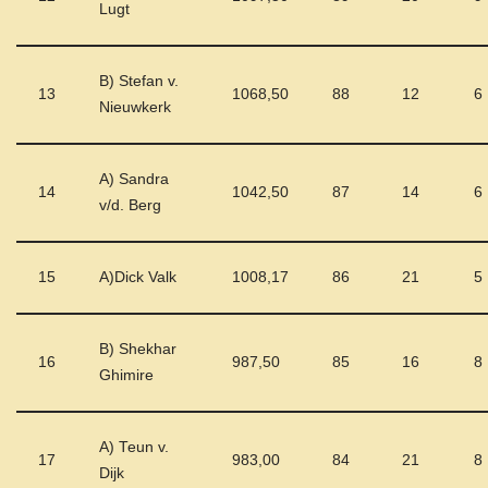
Lugt
B) Stefan v.
13
1068,50
88
12
6
Nieuwkerk
A) Sandra
14
1042,50
87
14
6
v/d. Berg
15
A)Dick Valk
1008,17
86
21
5
B) Shekhar
16
987,50
85
16
8
Ghimire
A) Teun v.
17
983,00
84
21
8
Dijk