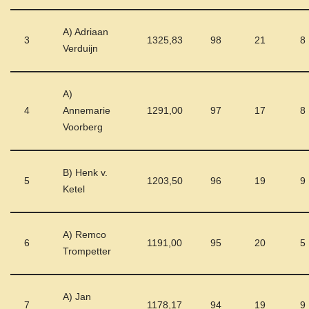
A) Adriaan
3
1325,83
98
21
8
Verduijn
A)
4
Annemarie
1291,00
97
17
8
Voorberg
B) Henk v.
5
1203,50
96
19
9
Ketel
A) Remco
6
1191,00
95
20
5
Trompetter
A) Jan
7
1178,17
94
19
9