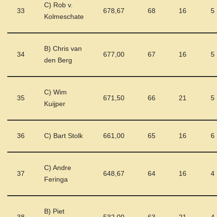
C) Rob v.
33
678,67
68
16
5
Kolmeschate
B) Chris van
34
677,00
67
16
5
den Berg
C) Wim
35
671,50
66
21
5
Kuijper
36
C) Bart Stolk
661,00
65
16
6
C) Andre
37
648,67
64
16
4
Feringa
B) Piet