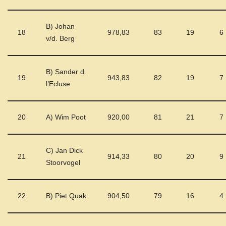
B) Johan
18
978,83
83
19
6
v/d. Berg
B) Sander d.
19
943,83
82
19
7
l’Ecluse
20
A) Wim Poot
920,00
81
21
7
C) Jan Dick
21
914,33
80
20
9
Stoorvogel
22
B) Piet Quak
904,50
79
16
4