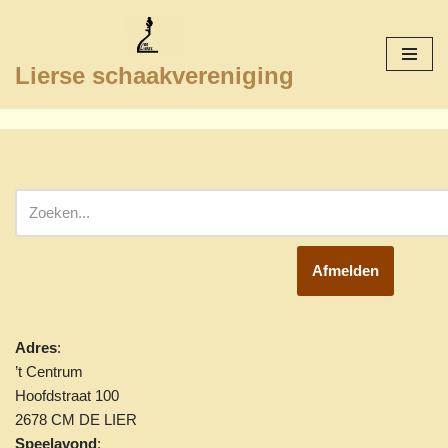
Ga
Lierse schaakvereniging
naar
de
inhoud
Afmelden
Adres
:
’t Centrum
Hoofdstraat 100
2678 CM DE LIER
Speelavond
: