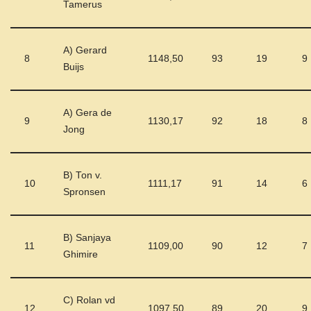
Tamerus
A) Gerard
8
1148,50
93
19
9
Buijs
A) Gera de
9
1130,17
92
18
8
Jong
B) Ton v.
10
1111,17
91
14
6
Spronsen
B) Sanjaya
11
1109,00
90
12
7
Ghimire
C) Rolan vd
12
1097,50
89
20
9