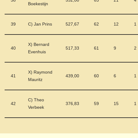
38
532,00
63
21
4
Boekestijn
39
C) Jan Prins
527,67
62
12
1
X) Bernard
40
517,33
61
9
2
Evenhuis
X) Raymond
41
439,00
60
6
1
Mauritz
C) Theo
42
376,83
59
15
1
Verbeek