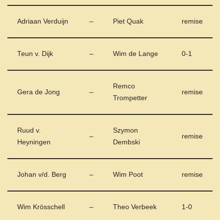
Adriaan Verduijn
–
Piet Quak
remise
Teun v. Dijk
–
Wim de Lange
0-1
Remco
Gera de Jong
–
remise
Trompetter
Ruud v.
Szymon
–
remise
Heyningen
Dembski
Johan v/d. Berg
–
Wim Poot
remise
Wim Krösschell
–
Theo Verbeek
1-0