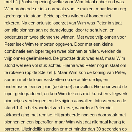
met b4 (Poolse opening) welke voor Wim totaal onbekend was.
Wim probeerde er iets normaals van te maken, maar kwam erg
gedrongen te staan. Beide spelers wilden of konden niet
rokeren. Na een onjuiste loperzet van Wim was Peter in staat
om alle pionnen aan de damevleugel door te schuiven, en
ondertussen twee pionnen te winnen. Met twee vrijpionnen voor
Peter leek Wim te moeten opgeven. Door met een kleine
combinatie een loper tegen twee pionnen te ruilen, werden de
vrijpionnen geëlimineerd. De grootste druk was eraf, maar Wim
stond wel een vol stuk achter. Hierna was Peter nog in staat om
te rokeren (op de 30e zet!). Maar Wim kon de koning van Peter,
samen met de loper vastzetten op de achterste lijn, en
ondertussen een vrijpion (de derde) aanvallen. Hierdoor werd de
loper gedegradeerd, en kon Wim telkens met kunst en vliegwerk
pionnetjes verdedigen en de vrijpion aanvallen. Intussen was de
stand 1-4 in het voordeel van Lierse, waardoor Peter niet
akkoord ging met remise. Hij probeerde nog een doorbraak met
pionnen en een loperoffer, maar Wim wist dat allemaal keurig te
pareren. Uiteindelijk stonden er met minder dan 30 seconden op