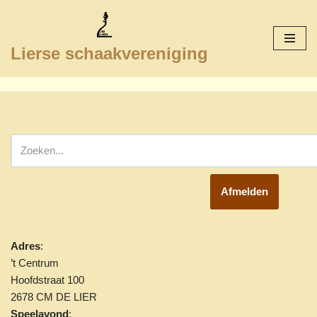
Ga
Lierse schaakvereniging
naar
de
inhoud
Afmelden
Adres
:
’t Centrum
Hoofdstraat 100
2678 CM DE LIER
Speelavond
: