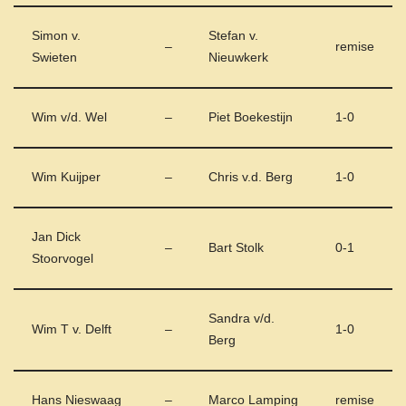
Simon v.
Stefan v.
–
remise
Swieten
Nieuwkerk
Wim v/d. Wel
–
Piet Boekestijn
1-0
Wim Kuijper
–
Chris v.d. Berg
1-0
Jan Dick
–
Bart Stolk
0-1
Stoorvogel
Sandra v/d.
Wim T v. Delft
–
1-0
Berg
Hans Nieswaag
–
Marco Lamping
remise