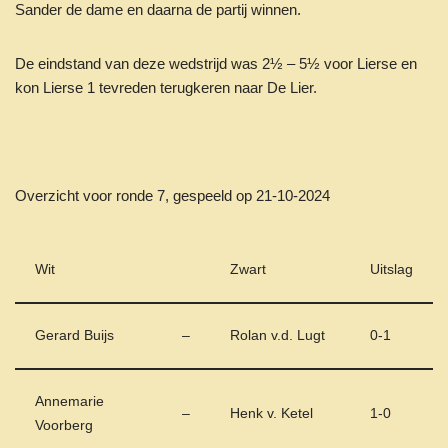
Sander de dame en daarna de partij winnen.
De eindstand van deze wedstrijd was 2½ – 5½ voor Lierse en
kon Lierse 1 tevreden terugkeren naar De Lier.
Overzicht voor ronde 7, gespeeld op 21-10-2024
Wit
Zwart
Uitslag
Gerard Buijs
–
Rolan v.d. Lugt
0-1
Annemarie
–
Henk v. Ketel
1-0
Voorberg