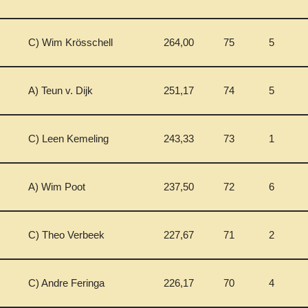
C) Wim Krösschell
264,00
75
5
A) Teun v. Dijk
251,17
74
5
C) Leen Kemeling
243,33
73
1
A) Wim Poot
237,50
72
6
C) Theo Verbeek
227,67
71
2
C) Andre Feringa
226,17
70
4