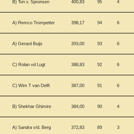
B) Ton v. Spronsen
400,83
95
4
A) Remco Trompetter
398,17
94
6
A) Gerard Buijs
393,00
93
6
C) Rolan vd Lugt
388,83
92
6
C) Wim T van Delft
387,00
91
6
B) Shekhar Ghimire
384,00
90
4
A) Sandra v/d. Berg
372,83
89
3