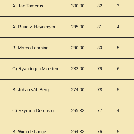
A) Jan Tamerus
300,00
82
3
A) Ruud v. Heyningen
295,00
81
4
B) Marco Lamping
290,00
80
5
C) Ryan tegen Meerten
282,00
79
6
B) Johan v/d. Berg
274,00
78
5
C) Szymon Dembski
269,33
77
4
B) Wim de Lange
264,33
76
5