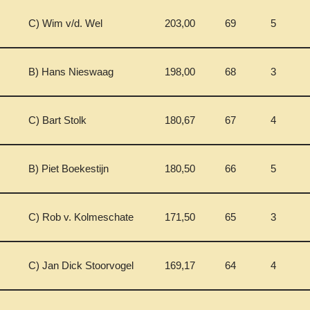
C) Wim v/d. Wel
203,00
69
5
B) Hans Nieswaag
198,00
68
3
C) Bart Stolk
180,67
67
4
B) Piet Boekestijn
180,50
66
5
C) Rob v. Kolmeschate
171,50
65
3
C) Jan Dick Stoorvogel
169,17
64
4