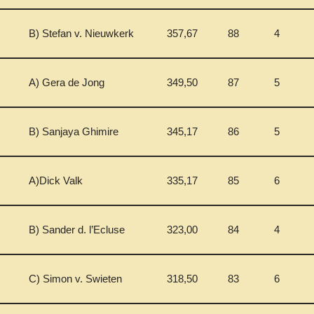
B) Stefan v. Nieuwkerk
357,67
88
4
A) Gera de Jong
349,50
87
5
B) Sanjaya Ghimire
345,17
86
5
A)Dick Valk
335,17
85
6
B) Sander d. l’Ecluse
323,00
84
4
C) Simon v. Swieten
318,50
83
6