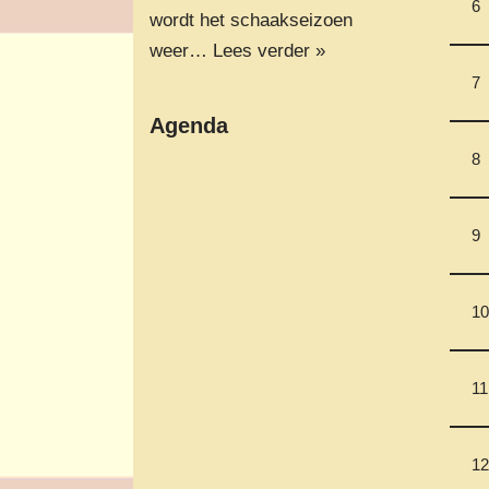
6
wordt het schaakseizoen
weer…
Lees verder »
7
Agenda
8
9
10
11
12