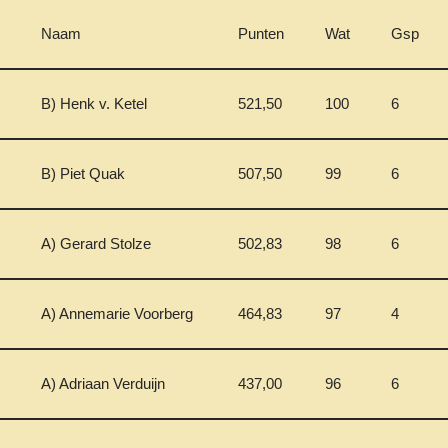
Naam
Punten
Wat
Gsp
B) Henk v. Ketel
521,50
100
6
B) Piet Quak
507,50
99
6
A) Gerard Stolze
502,83
98
6
A) Annemarie Voorberg
464,83
97
4
A) Adriaan Verduijn
437,00
96
6