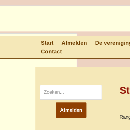
Ga
naar
de
inhoud
Start
Afmelden
De verenigin
Contact
St
Afmelden
Rang