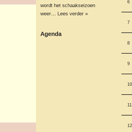
6
wordt het schaakseizoen
weer…
Lees verder »
7
Agenda
8
9
10
11
12