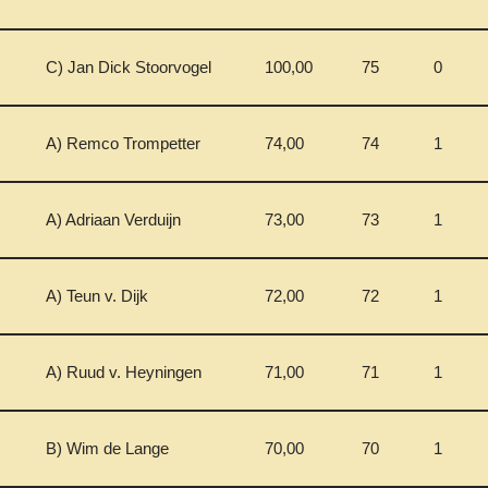
C) Jan Dick Stoorvogel
100,00
75
0
A) Remco Trompetter
74,00
74
1
A) Adriaan Verduijn
73,00
73
1
A) Teun v. Dijk
72,00
72
1
A) Ruud v. Heyningen
71,00
71
1
B) Wim de Lange
70,00
70
1