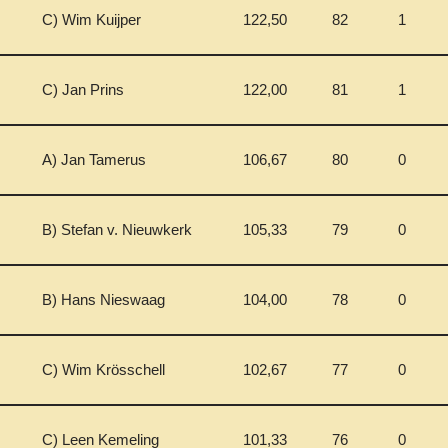
C) Wim Kuijper
122,50
82
1
C) Jan Prins
122,00
81
1
A) Jan Tamerus
106,67
80
0
B) Stefan v. Nieuwkerk
105,33
79
0
B) Hans Nieswaag
104,00
78
0
C) Wim Krösschell
102,67
77
0
C) Leen Kemeling
101,33
76
0