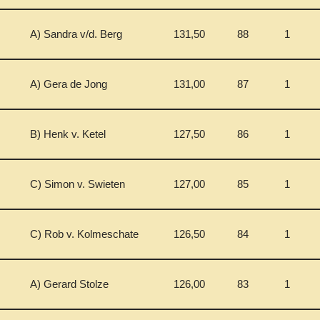
A) Sandra v/d. Berg
131,50
88
1
A) Gera de Jong
131,00
87
1
B) Henk v. Ketel
127,50
86
1
C) Simon v. Swieten
127,00
85
1
C) Rob v. Kolmeschate
126,50
84
1
A) Gerard Stolze
126,00
83
1