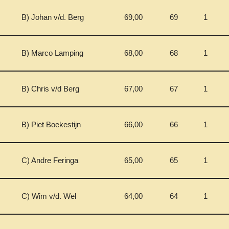
B) Johan v/d. Berg
69,00
69
1
B) Marco Lamping
68,00
68
1
B) Chris v/d Berg
67,00
67
1
B) Piet Boekestijn
66,00
66
1
C) Andre Feringa
65,00
65
1
C) Wim v/d. Wel
64,00
64
1