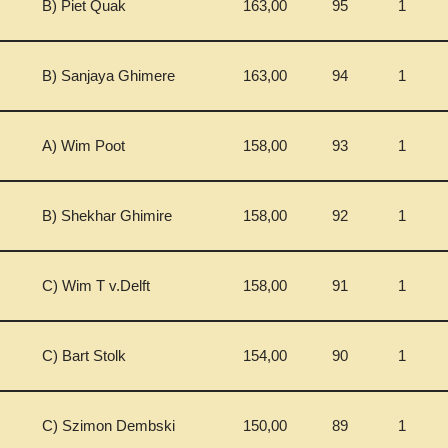
B) Piet Quak
163,00
95
1
B) Sanjaya Ghimere
163,00
94
1
A) Wim Poot
158,00
93
1
B) Shekhar Ghimire
158,00
92
1
C) Wim T v.Delft
158,00
91
1
C) Bart Stolk
154,00
90
1
C) Szimon Dembski
150,00
89
1