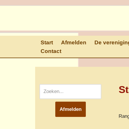
Ga
naar
de
inhoud
Start
Afmelden
De verenigin
Contact
St
Afmelden
Rang