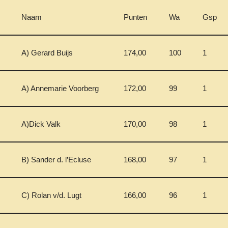
Naam
Punten
Wa
Gsp
A) Gerard Buijs
174,00
100
1
A) Annemarie Voorberg
172,00
99
1
A)Dick Valk
170,00
98
1
B) Sander d. l’Ecluse
168,00
97
1
C) Rolan v/d. Lugt
166,00
96
1