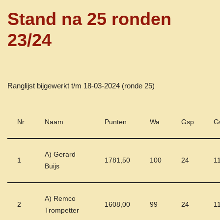
Stand na 25 ronden
23/24
Ranglijst bijgewerkt t/m 18-03-2024 (ronde 25)
Nr
Naam
Punten
Wa
Gsp
G
A) Gerard
1
1781,50
100
24
1
Buijs
A) Remco
2
1608,00
99
24
1
Trompetter