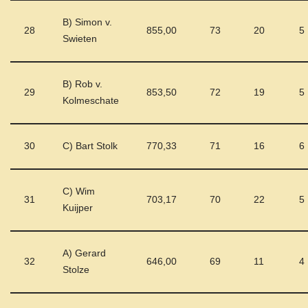
B) Simon v.
28
855,00
73
20
5
Swieten
B) Rob v.
29
853,50
72
19
5
Kolmeschate
30
C) Bart Stolk
770,33
71
16
6
C) Wim
31
703,17
70
22
5
Kuijper
A) Gerard
32
646,00
69
11
4
Stolze