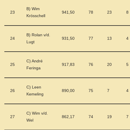
B) Wim
23
941,50
78
23
8
Krösschell
B) Rolan v/d.
24
931,50
77
13
4
Lugt
C) André
25
917,83
76
20
5
Feringa
C) Leen
26
890,00
75
7
4
Kemeling
C) Wim v/d.
27
862,17
74
19
7
Wel