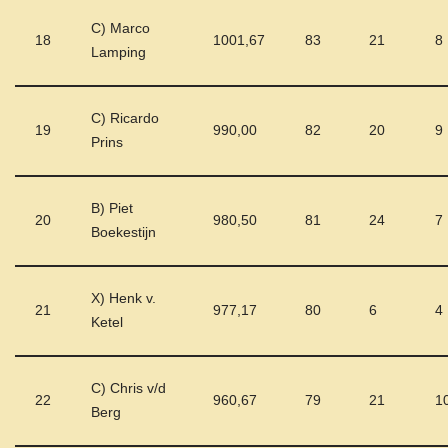
C) Marco
18
1001,67
83
21
8
Lamping
C) Ricardo
19
990,00
82
20
9
Prins
B) Piet
20
980,50
81
24
7
Boekestijn
X) Henk v.
21
977,17
80
6
4
Ketel
C) Chris v/d
22
960,67
79
21
1
Berg