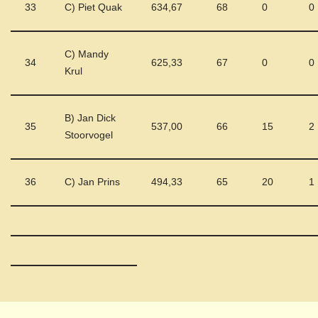
33
C) Piet Quak
634,67
68
0
0
C) Mandy
34
625,33
67
0
0
Krul
B) Jan Dick
35
537,00
66
15
2
Stoorvogel
36
C) Jan Prins
494,33
65
20
1