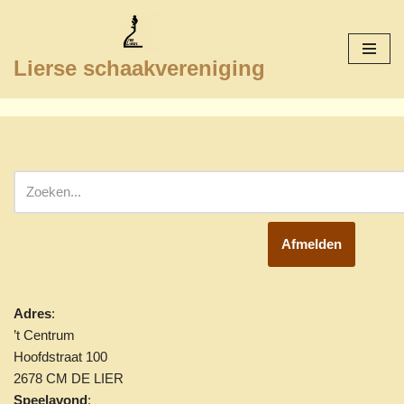
Ga
Lierse schaakvereniging
naar
de
inhoud
Afmelden
Adres
:
’t Centrum
Hoofdstraat 100
2678 CM DE LIER
Speelavond
: