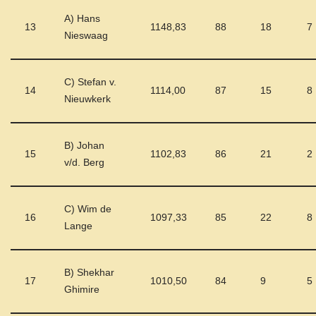
A) Hans
13
1148,83
88
18
7
Nieswaag
C) Stefan v.
14
1114,00
87
15
8
Nieuwkerk
B) Johan
15
1102,83
86
21
2
v/d. Berg
C) Wim de
16
1097,33
85
22
8
Lange
B) Shekhar
17
1010,50
84
9
5
Ghimire