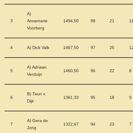
A)
3
Annemarie
1494,50
98
21
1
Voorberg
4
A) Dick Valk
1467,50
97
25
1
A) Adriaan
5
1460,50
96
22
8
Verduijn
B) Teun v.
6
1361,33
95
18
9
Dijk
A) Gera de
7
1322,67
94
23
7
Jong