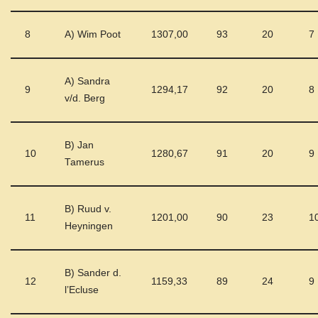
8
A) Wim Poot
1307,00
93
20
7
A) Sandra
9
1294,17
92
20
8
v/d. Berg
B) Jan
10
1280,67
91
20
9
Tamerus
B) Ruud v.
11
1201,00
90
23
1
Heyningen
B) Sander d.
12
1159,33
89
24
9
l’Ecluse