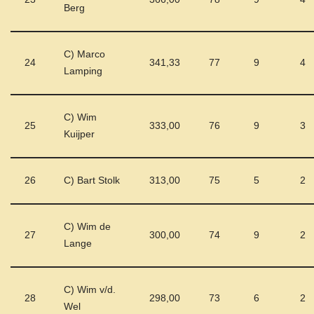
Berg
C) Marco
24
341,33
77
9
4
Lamping
C) Wim
25
333,00
76
9
3
Kuijper
26
C) Bart Stolk
313,00
75
5
2
C) Wim de
27
300,00
74
9
2
Lange
C) Wim v/d.
28
298,00
73
6
2
Wel