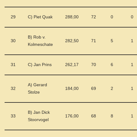
29
C) Piet Quak
288,00
72
0
0
B) Rob v.
30
282,50
71
5
1
Kolmeschate
31
C) Jan Prins
262,17
70
6
1
A) Gerard
32
184,00
69
2
1
Stolze
B) Jan Dick
33
176,00
68
8
1
Stoorvogel