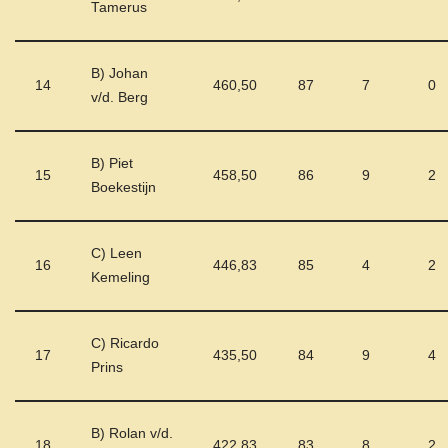
Tamerus
B) Johan
14
460,50
87
7
0
v/d. Berg
B) Piet
15
458,50
86
9
2
Boekestijn
C) Leen
16
446,83
85
4
2
Kemeling
C) Ricardo
17
435,50
84
9
4
Prins
B) Rolan v/d.
18
422,83
83
8
2