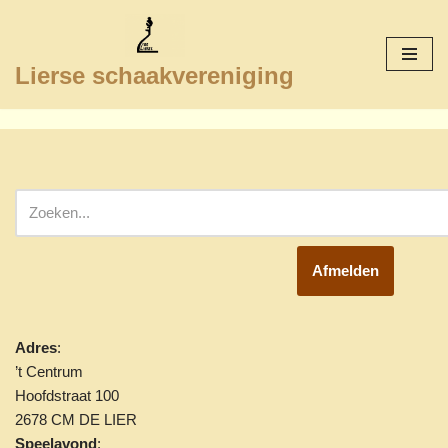
Ga
Lierse schaakvereniging
naar
de
inhoud
Afmelden
Adres
:
’t Centrum
Hoofdstraat 100
2678 CM DE LIER
Speelavond
: