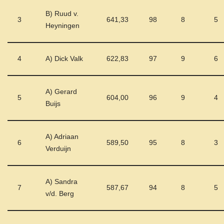
B) Ruud v.
3
641,33
98
8
5
Heyningen
4
A) Dick Valk
622,83
97
9
6
A) Gerard
5
604,00
96
9
4
Buijs
A) Adriaan
6
589,50
95
8
3
Verduijn
A) Sandra
7
587,67
94
8
5
v/d. Berg