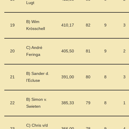
Lugt
B) Wim
19
410,17
82
9
3
Krösschell
C) André
20
405,50
81
9
2
Feringa
B) Sander d.
21
391,00
80
8
3
l’Ecluse
B) Simon v.
22
385,33
79
8
1
Swieten
C) Chris v/d
23
366,00
78
9
4