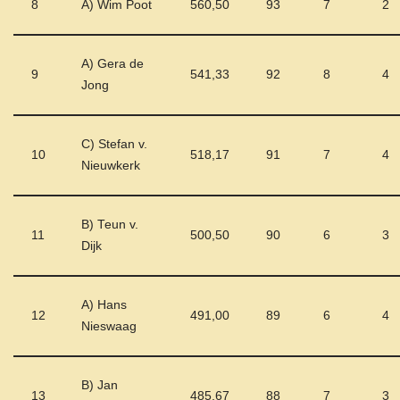
8
A) Wim Poot
560,50
93
7
2
A) Gera de
9
541,33
92
8
4
Jong
C) Stefan v.
10
518,17
91
7
4
Nieuwkerk
B) Teun v.
11
500,50
90
6
3
Dijk
A) Hans
12
491,00
89
6
4
Nieswaag
B) Jan
13
485,67
88
7
3