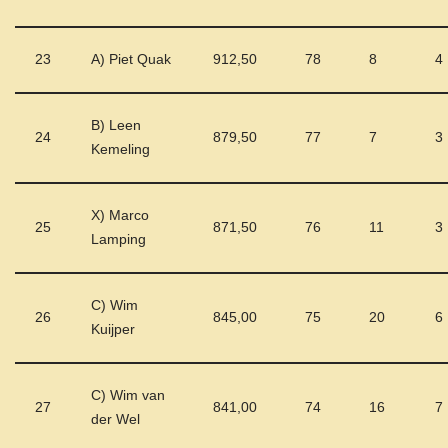
23
A) Piet Quak
912,50
78
8
4
B) Leen
24
879,50
77
7
3
Kemeling
X) Marco
25
871,50
76
11
3
Lamping
C) Wim
26
845,00
75
20
6
Kuijper
C) Wim van
27
841,00
74
16
7
der Wel