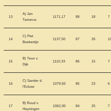
A) Jan
13
1171,17
88
18
7
Tamerus
C) Piet
14
1137,50
87
26
1
Boekestijn
B) Teun v.
15
1110,33
86
15
7
Dijk
C) Sander d.
16
1079,50
85
23
6
l’Ecluse
B) Ruud v.
17
1062,00
84
25
7
Heyningen