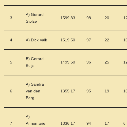
A) Gerard
3
1599,83
98
20
1
Stolze
4
A) Dick Valk
1519,50
97
22
1
B) Gerard
5
1499,50
96
25
1
Buijs
A) Sandra
6
van den
1355,17
95
19
1
Berg
A)
7
Annemarie
1336,17
94
17
6