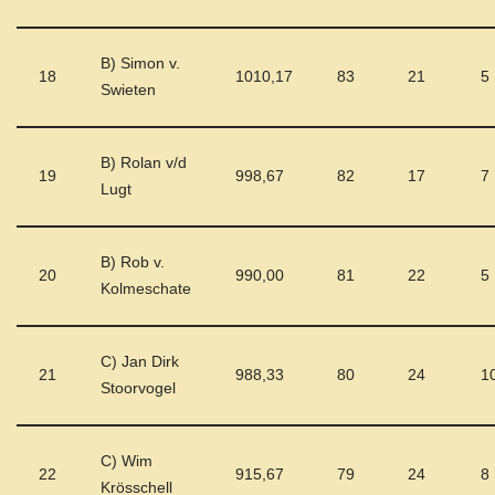
B) Simon v.
18
1010,17
83
21
5
Swieten
B) Rolan v/d
19
998,67
82
17
7
Lugt
B) Rob v.
20
990,00
81
22
5
Kolmeschate
C) Jan Dirk
21
988,33
80
24
1
Stoorvogel
C) Wim
22
915,67
79
24
8
Krösschell