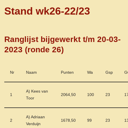
Stand wk26-22/23
Ranglijst bijgewerkt t/m 20-03-
2023 (ronde 26)
Nr
Naam
Punten
Wa
Gsp
G
A) Kees van
1
2064,50
100
23
1
Toor
A) Adriaan
2
1678,50
99
23
1
Verduijn