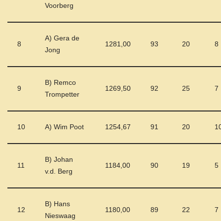
Voorberg
A) Gera de
8
1281,00
93
20
8
Jong
B) Remco
9
1269,50
92
25
7
Trompetter
10
A) Wim Poot
1254,67
91
20
1
B) Johan
11
1184,00
90
19
5
v.d. Berg
B) Hans
12
1180,00
89
22
7
Nieswaag