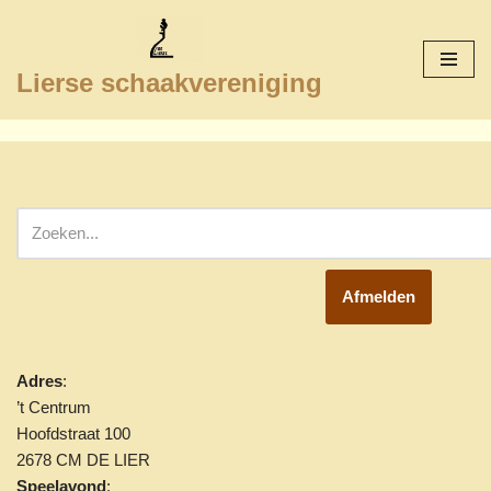
Ga
Lierse schaakvereniging
naar
de
inhoud
Afmelden
Adres
:
’t Centrum
Hoofdstraat 100
2678 CM DE LIER
Speelavond
: