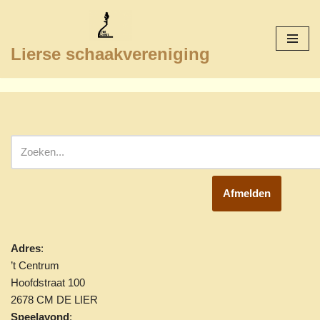
Ga
Lierse schaakvereniging
naar
de
inhoud
Afmelden
Adres
:
’t Centrum
Hoofdstraat 100
2678 CM DE LIER
Speelavond
: