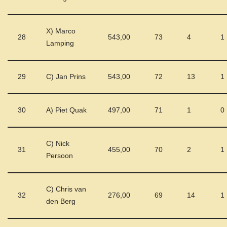
X) Marco
28
543,00
73
4
1
Lamping
29
C) Jan Prins
543,00
72
13
1
30
A) Piet Quak
497,00
71
1
0
C) Nick
31
455,00
70
2
1
Persoon
C) Chris van
32
276,00
69
14
1
den Berg