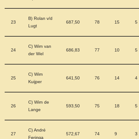
B) Rolan v/d
23
687,50
78
15
5
Lugt
C) Wim van
24
686,83
77
10
5
der Wel
C) Wim
25
641,50
76
14
4
Kuijper
C) Wim de
26
593,50
75
18
5
Lange
C) André
27
572,67
74
9
3
Feringa