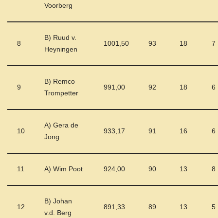
Voorberg
B) Ruud v.
8
1001,50
93
18
7
Heyningen
B) Remco
9
991,00
92
18
6
Trompetter
A) Gera de
10
933,17
91
16
6
Jong
11
A) Wim Poot
924,00
90
13
8
B) Johan
12
891,33
89
13
5
v.d. Berg