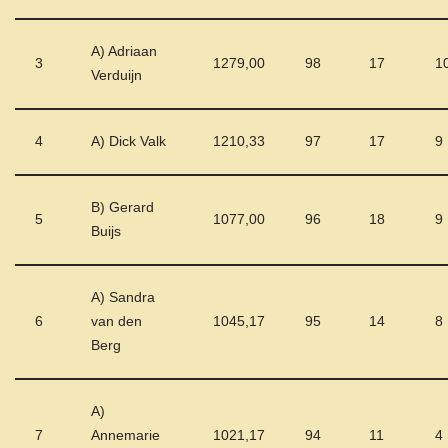
A) Adriaan
3
1279,00
98
17
1
Verduijn
4
A) Dick Valk
1210,33
97
17
9
B) Gerard
5
1077,00
96
18
9
Buijs
A) Sandra
6
van den
1045,17
95
14
8
Berg
A)
7
Annemarie
1021,17
94
11
4