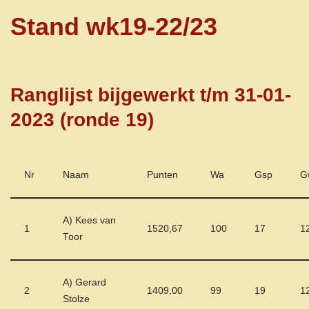
Stand wk19-22/23
Ranglijst bijgewerkt t/m 31-01-
2023 (ronde 19)
Nr
Naam
Punten
Wa
Gsp
G
A) Kees van
1
1520,67
100
17
1
Toor
A) Gerard
2
1409,00
99
19
1
Stolze