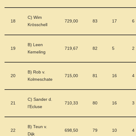
C) Wim
18
729,00
83
17
6
Krösschell
B) Leen
19
719,67
82
5
2
Kemeling
B) Rob v.
20
715,00
81
16
4
Kolmeschate
C) Sander d.
21
710,33
80
16
3
l’Ecluse
B) Teun v.
22
698,50
79
10
4
Dijk