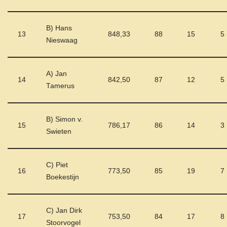
B) Hans
13
848,33
88
15
5
Nieswaag
A) Jan
14
842,50
87
12
5
Tamerus
B) Simon v.
15
786,17
86
14
3
Swieten
C) Piet
16
773,50
85
19
7
Boekestijn
C) Jan Dirk
17
753,50
84
17
8
Stoorvogel