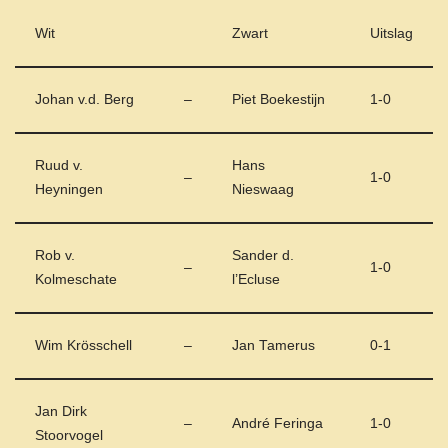
Wit
Zwart
Uitslag
Johan v.d. Berg
–
Piet Boekestijn
1-0
Ruud v.
Hans
–
1-0
Heyningen
Nieswaag
Rob v.
Sander d.
–
1-0
Kolmeschate
l’Ecluse
Wim Krösschell
–
Jan Tamerus
0-1
Jan Dirk
–
André Feringa
1-0
Stoorvogel