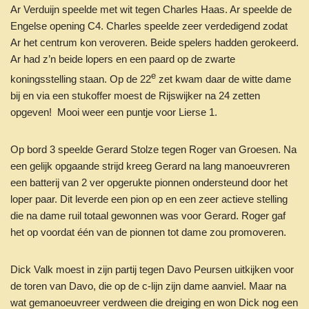
Ar Verduijn speelde met wit tegen Charles Haas. Ar speelde de
Engelse opening C4. Charles speelde zeer verdedigend zodat
Ar het centrum kon veroveren. Beide spelers hadden gerokeerd.
Ar had z’n beide lopers en een paard op de zwarte
e
koningsstelling staan. Op de 22
zet kwam daar de witte dame
bij en via een stukoffer moest de Rijswijker na 24 zetten
opgeven! Mooi weer een puntje voor Lierse 1.
Op bord 3 speelde Gerard Stolze tegen Roger van Groesen. Na
een gelijk opgaande strijd kreeg Gerard na lang manoeuvreren
een batterij van 2 ver opgerukte pionnen ondersteund door het
loper paar. Dit leverde een pion op en een zeer actieve stelling
die na dame ruil totaal gewonnen was voor Gerard. Roger gaf
het op voordat één van de pionnen tot dame zou promoveren.
Dick Valk moest in zijn partij tegen Davo Peursen uitkijken voor
de toren van Davo, die op de c-lijn zijn dame aanviel. Maar na
wat gemanoeuvreer verdween die dreiging en won Dick nog een