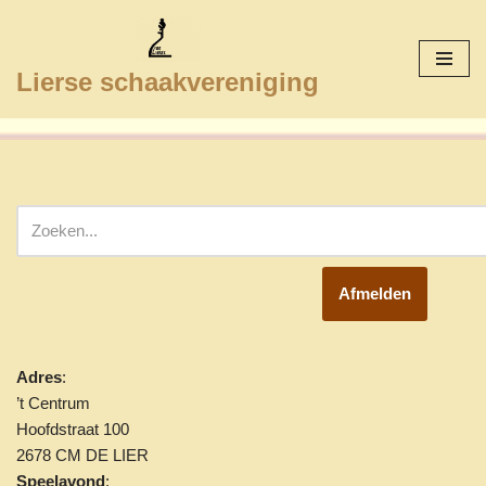
Ga
Lierse schaakvereniging
naar
de
inhoud
Afmelden
Adres
:
’t Centrum
Hoofdstraat 100
2678 CM DE LIER
Speelavond
: