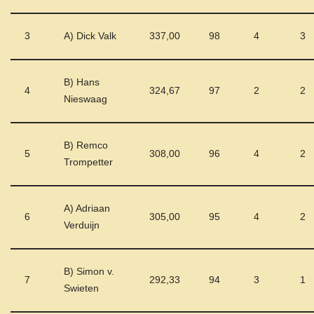
3
A) Dick Valk
337,00
98
4
3
B) Hans
4
324,67
97
2
2
Nieswaag
B) Remco
5
308,00
96
4
2
Trompetter
A) Adriaan
6
305,00
95
4
2
Verduijn
B) Simon v.
7
292,33
94
3
1
Swieten