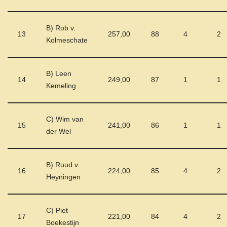
B) Rob v.
13
257,00
88
4
2
Kolmeschate
B) Leen
14
249,00
87
1
1
Kemeling
C) Wim van
15
241,00
86
1
1
der Wel
B) Ruud v.
16
224,00
85
4
2
Heyningen
C) Piet
17
221,00
84
4
2
Boekestijn