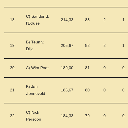
C) Sander d.
18
214,33
83
2
1
l’Ecluse
B) Teun v.
19
205,67
82
2
1
Dijk
20
A) Wim Poot
189,00
81
0
0
B) Jan
21
186,67
80
0
0
Zonneveld
C) Nick
22
184,33
79
0
0
Persoon