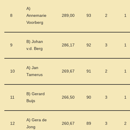
A)
8
Annemarie
289,00
93
2
1
Voorberg
B) Johan
9
286,17
92
3
1
v.d. Berg
A) Jan
10
269,67
91
2
1
Tamerus
B) Gerard
11
266,50
90
3
1
Buijs
A) Gera de
12
260,67
89
3
2
Jong