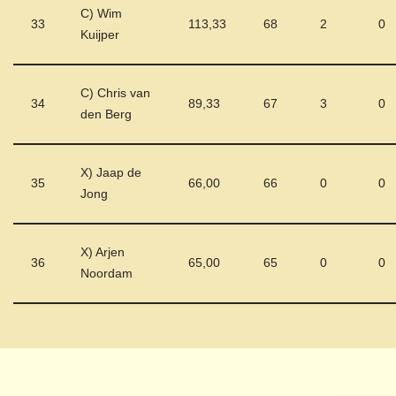
C) Wim
33
113,33
68
2
0
Kuijper
C) Chris van
34
89,33
67
3
0
den Berg
X) Jaap de
35
66,00
66
0
0
Jong
X) Arjen
36
65,00
65
0
0
Noordam