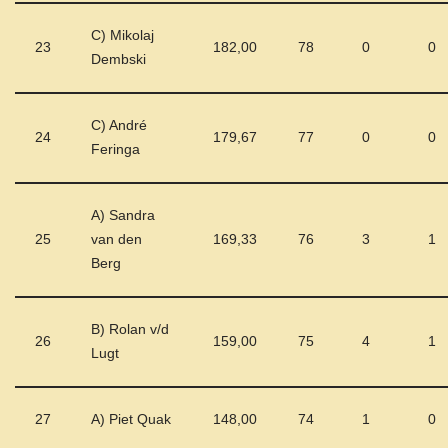
C) Mikolaj
23
182,00
78
0
0
Dembski
C) André
24
179,67
77
0
0
Feringa
A) Sandra
25
van den
169,33
76
3
1
Berg
B) Rolan v/d
26
159,00
75
4
1
Lugt
27
A) Piet Quak
148,00
74
1
0