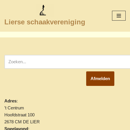
Ga
Lierse schaakvereniging
naar
de
inhoud
Afmelden
Adres
:
’t Centrum
Hoofdstraat 100
2678 CM DE LIER
Speelavond
: