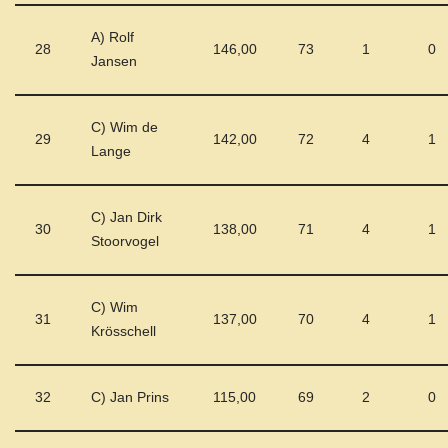
A) Rolf
28
146,00
73
1
0
Jansen
C) Wim de
29
142,00
72
4
1
Lange
C) Jan Dirk
30
138,00
71
4
1
Stoorvogel
C) Wim
31
137,00
70
4
1
Krösschell
32
C) Jan Prins
115,00
69
2
0