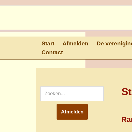
Ga
naar
de
inhoud
Start
Afmelden
De verenigin
Contact
St
Afmelden
Ran