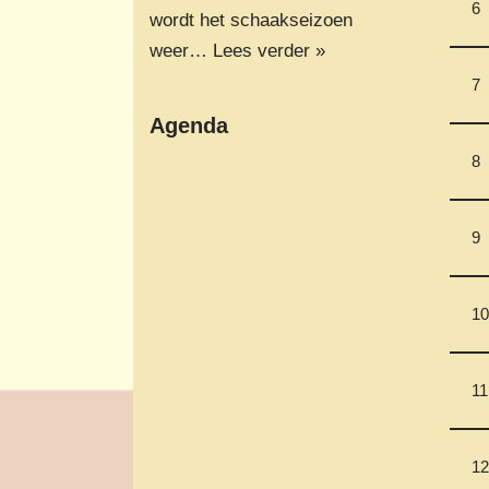
6
wordt het schaakseizoen
weer…
Lees verder »
7
Agenda
8
9
10
11
12