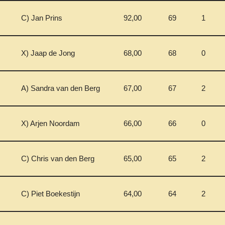
C) Jan Prins
92,00
69
1
X) Jaap de Jong
68,00
68
0
A) Sandra van den Berg
67,00
67
2
X) Arjen Noordam
66,00
66
0
C) Chris van den Berg
65,00
65
2
C) Piet Boekestijn
64,00
64
2