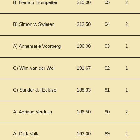
B) Remco Trompetter
215,00
95
2
B) Simon v. Swieten
212,50
94
2
A) Annemarie Voorberg
196,00
93
1
C) Wim van der Wel
191,67
92
1
C) Sander d. l’Ecluse
188,33
91
1
A) Adriaan Verduijn
186,50
90
2
A) Dick Valk
163,00
89
2