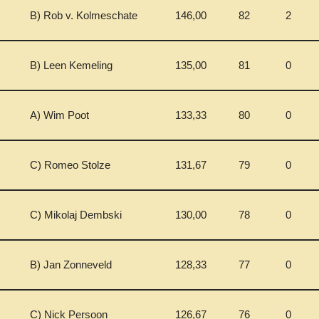
B) Rob v. Kolmeschate
146,00
82
2
B) Leen Kemeling
135,00
81
0
A) Wim Poot
133,33
80
0
C) Romeo Stolze
131,67
79
0
C) Mikolaj Dembski
130,00
78
0
B) Jan Zonneveld
128,33
77
0
C) Nick Persoon
126,67
76
0