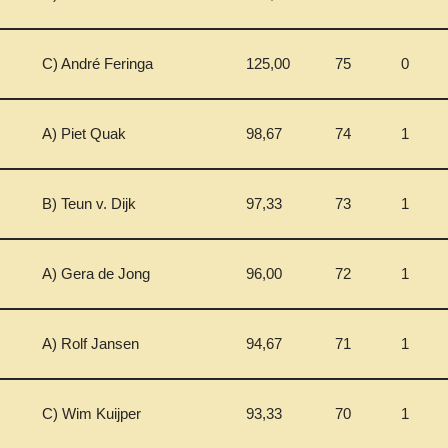
C) André Feringa
125,00
75
0
A) Piet Quak
98,67
74
1
B) Teun v. Dijk
97,33
73
1
A) Gera de Jong
96,00
72
1
A) Rolf Jansen
94,67
71
1
C) Wim Kuijper
93,33
70
1