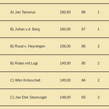
A) Jan Tamerus
160,83
88
1
B) Johan v.d. Berg
160,00
87
1
B) Ruud v. Heyningen
156,00
86
2
B) Rolan v/d Lugt
149,00
85
2
C) Wim Krösschell
149,00
84
2
C) Jan Dirk Stoorvogel
148,00
83
2