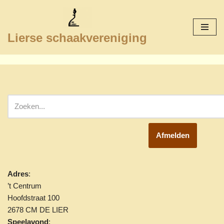
Ga
Lierse schaakvereniging
naar
de
inhoud
Afmelden
Adres
:
’t Centrum
Hoofdstraat 100
2678 CM DE LIER
Speelavond
: