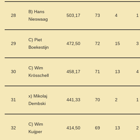
B) Hans
28
503,17
73
4
1
Nieswaag
C) Piet
29
472,50
72
15
3
Boekestijn
C) Wim
30
458,17
71
13
4
Krösschell
x) Mikolaj
31
441,33
70
2
1
Dembski
C) Wim
32
414,50
69
13
2
Kuijper