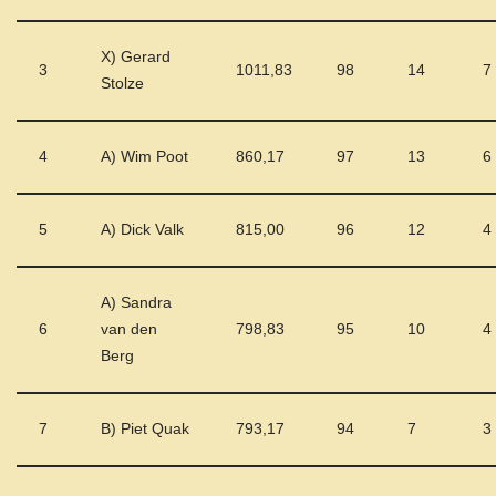
X) Gerard
3
1011,83
98
14
7
Stolze
4
A) Wim Poot
860,17
97
13
6
5
A) Dick Valk
815,00
96
12
4
A) Sandra
6
van den
798,83
95
10
4
Berg
7
B) Piet Quak
793,17
94
7
3