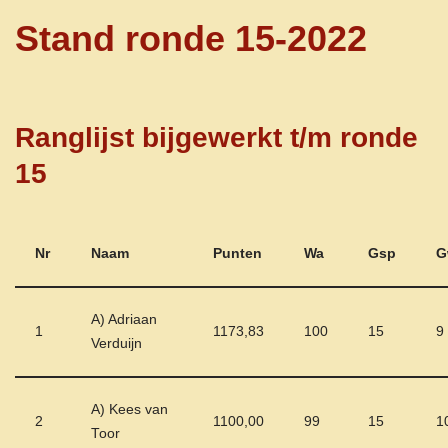
Stand ronde 15-2022
Ranglijst bijgewerkt t/m ronde
15
Nr
Naam
Punten
Wa
Gsp
G
A) Adriaan
1
1173,83
100
15
9
Verduijn
A) Kees van
2
1100,00
99
15
1
Toor