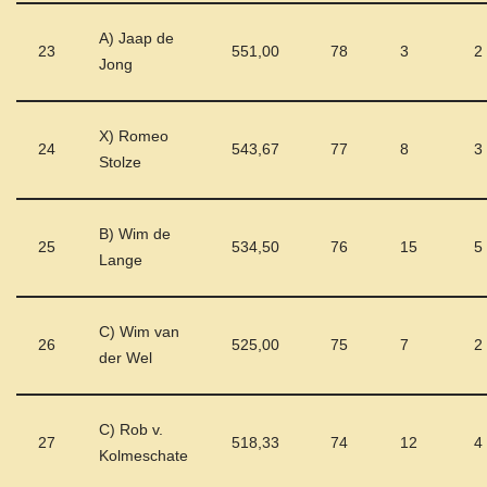
A) Jaap de
23
551,00
78
3
2
Jong
X) Romeo
24
543,67
77
8
3
Stolze
B) Wim de
25
534,50
76
15
5
Lange
C) Wim van
26
525,00
75
7
2
der Wel
C) Rob v.
27
518,33
74
12
4
Kolmeschate