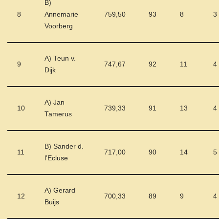
B)
8
Annemarie
759,50
93
8
3
Voorberg
A) Teun v.
9
747,67
92
11
4
Dijk
A) Jan
10
739,33
91
13
4
Tamerus
B) Sander d.
11
717,00
90
14
5
l’Ecluse
A) Gerard
12
700,33
89
9
4
Buijs