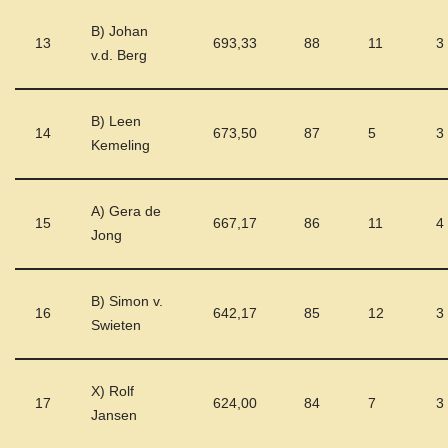
B) Johan
13
693,33
88
11
3
v.d. Berg
B) Leen
14
673,50
87
5
3
Kemeling
A) Gera de
15
667,17
86
11
4
Jong
B) Simon v.
16
642,17
85
12
3
Swieten
X) Rolf
17
624,00
84
7
3
Jansen