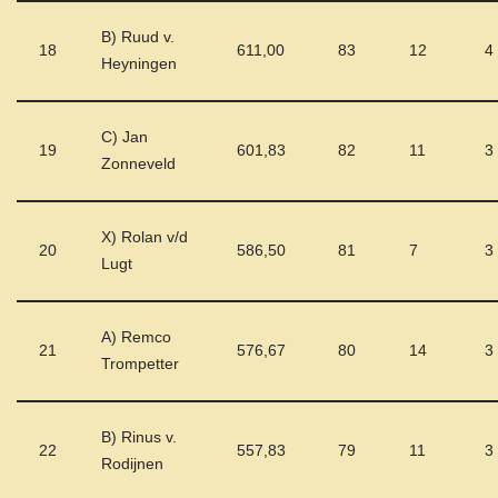
B) Ruud v.
18
611,00
83
12
4
Heyningen
C) Jan
19
601,83
82
11
3
Zonneveld
X) Rolan v/d
20
586,50
81
7
3
Lugt
A) Remco
21
576,67
80
14
3
Trompetter
B) Rinus v.
22
557,83
79
11
3
Rodijnen