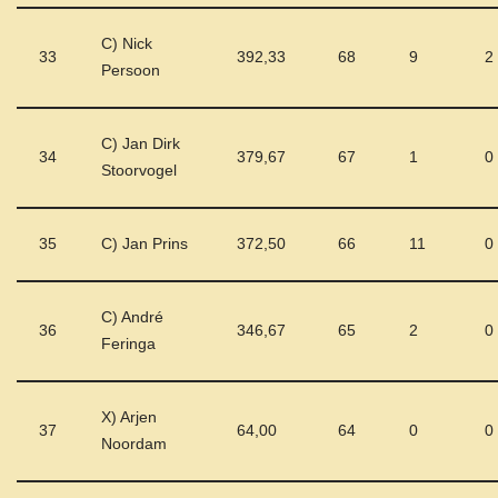
C) Nick
33
392,33
68
9
2
Persoon
C) Jan Dirk
34
379,67
67
1
0
Stoorvogel
35
C) Jan Prins
372,50
66
11
0
C) André
36
346,67
65
2
0
Feringa
X) Arjen
37
64,00
64
0
0
Noordam