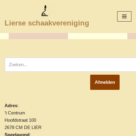
Ga
Lierse schaakvereniging
naar
de
inhoud
Afmelden
Adres
:
’t Centrum
Hoofdstraat 100
2678 CM DE LIER
Speelavond
: